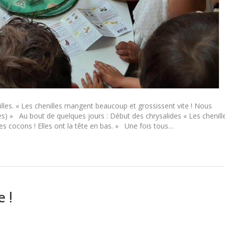
lles. « Les chenilles mangent beaucoup et grossissent vite ! Nous
lles) » Au bout de quelques jours : Début des chrysalides « Les chenill
es cocons ! Elles ont la tête en bas. » Une fois tous…
e !